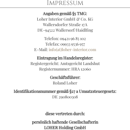
Impressum
Angaben gemäß §5 TMG:
Loher Interior GmbH & Co. KG
Wallersdorfer Straße 17A
DE-94522 Wallersorf/Haidlfing
Telefon: 09421 96 85 102
Telefax: 09933 9536 957
E-Mail:
info(at)loher-interior.com
Eintragung im Handelsregister:
Registergericht: Amtsgericht Landshut
Registernummer: HRA 12060
Geschäftsführer:
Roland Loher
Identifikationsnummer gemäß §27 a Umsatzsteuergesetz:
DE 290800308
diese vertreten durch:
persönlich haftende Gesellschafterin
LOHER Holding GmbH