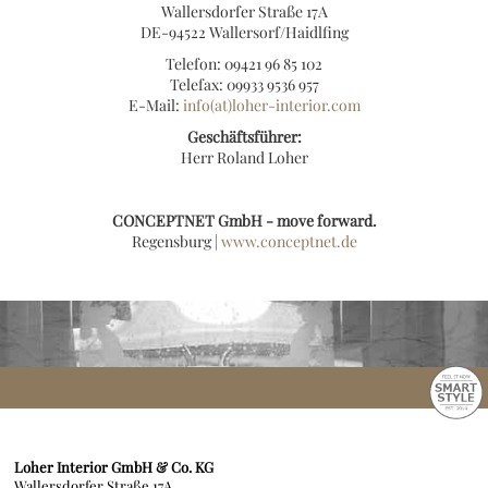
Wallersdorfer Straße 17A
DE-94522 Wallersorf/Haidlfing
Telefon: 09421 96 85 102
Telefax: 09933 9536 957
E-Mail:
info(at)loher-interior.com
Geschäftsführer:
Herr Roland Loher
CONCEPTNET GmbH - move forward.
Regensburg |
www.conceptnet.de
Loher Interior GmbH & Co. KG
Wallersdorfer Straße 17A